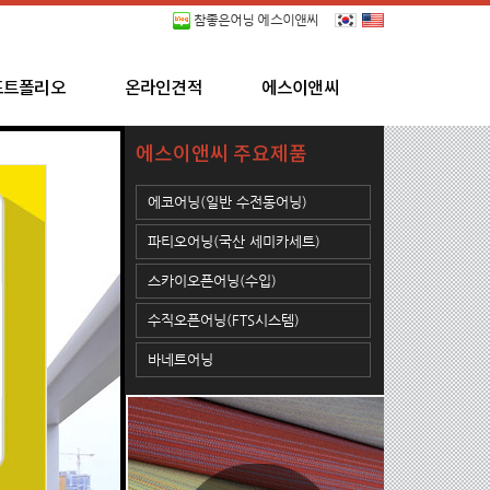
참좋은어닝 에스이앤씨
포트폴리오
온라인견적
에스이앤씨
에스이앤씨 주요제품
에코어닝(일반 수전동어닝)
파티오어닝(국산 세미카세트)
스카이오픈어닝(수입)
수직오픈어닝(FTS시스템)
바네트어닝