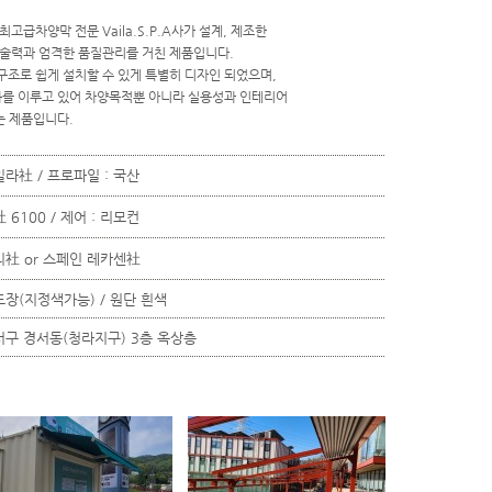
급차양막 전문 Vaila.S.P.A사가 설계, 제조한
술력과 엄격한 품질관리를 거친 제품입니다.
조로 쉽게 설치할 수 있게 특별히 디자인 되었으며,
화를 이루고 있어 차양목적뿐 아니라 실용성과 인테리어
는 제품입니다.
라社 / 프로파일 : 국산
6100 / 제어 : 리모컨
리社 or 스페인 레카센社
도장(지정색가능) / 원단 흰색
서구 경서동(청라지구) 3층 옥상층