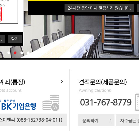
.
닫기
24
시간 동안 다시 열람하지 않습니다.
.
닫기
1
2
3
4
5